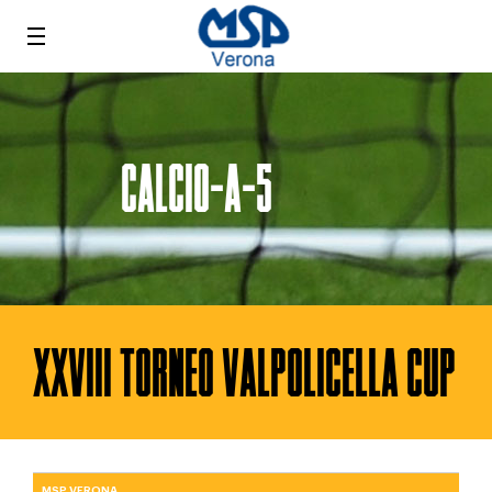
CALCIO-A-5
XXVIII TORNEO VALPOLICELLA CUP
MSP VERONA